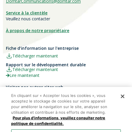
DomtarCommunications@domtar.com
Service à la clientèle
Veuillez nous contacter
À propos de notre propriétaire
Fiche d'information sur l'entreprise
Télécharger maintenant
Rapport sur le développement durable
Télécharger maintenant
Lire maintenant
Visitez nos autres sites web
Carrières
Papier Xerox® Canada
En cliquant sur « Accepter tous les cookies », vous
acceptez le stockage de cookies sur votre appareil
Ariva
Xerox® Paper USA
pour améliorer la navigation sur le site, analyser son
utilisation et contribuer à nos efforts de marketing.
Pour plus d'informations, veuillez consulter notre
politique de confidentialité.