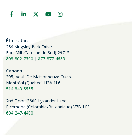
États-Unis
234 Kingsley Park Drive
Fort Mill (
Caroline du Sud)
29715
803-802-7500
|
877-877-4685
Canada
395, boul. De Maisonneuve Ouest
Montréal (Québec) H3A 1L6
514-848-5555
2nd Floor, 3600 Lysander Lane
Richmond (
Colombie-Britannique
) V7B 1C3
604-247-4400