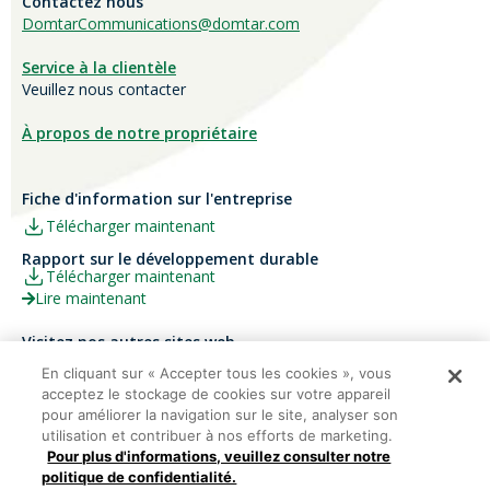
Contactez nous
DomtarCommunications@domtar.com
Service à la clientèle
Veuillez nous contacter
À propos de notre propriétaire
Fiche d'information sur l'entreprise
Télécharger maintenant
Rapport sur le développement durable
Télécharger maintenant
Lire maintenant
Visitez nos autres sites web
Carrières
Papier Xerox® Canada
En cliquant sur « Accepter tous les cookies », vous
acceptez le stockage de cookies sur votre appareil
Ariva
Xerox® Paper USA
pour améliorer la navigation sur le site, analyser son
utilisation et contribuer à nos efforts de marketing.
Pour plus d'informations, veuillez consulter notre
politique de confidentialité.