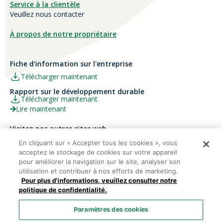
Service à la clientèle
Veuillez nous contacter
À propos de notre propriétaire
Fiche d'information sur l'entreprise
Télécharger maintenant
Rapport sur le développement durable
Télécharger maintenant
Lire maintenant
Visitez nos autres sites web
Carrières
Papier Xerox® Canada
En cliquant sur « Accepter tous les cookies », vous
acceptez le stockage de cookies sur votre appareil
Ariva
Xerox® Paper USA
pour améliorer la navigation sur le site, analyser son
utilisation et contribuer à nos efforts de marketing.
Pour plus d'informations, veuillez consulter notre
politique de confidentialité.
Domtar Corporation 2025. Tous droits réservés.
Paramètres des cookies
Termes et Conditions
Politique de vie privée
Énoncé sur