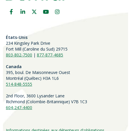
États-Unis
234 Kingsley Park Drive
Fort Mill (
Caroline du Sud)
29715
803-802-7500
|
877-877-4685
Canada
395, boul. De Maisonneuve Ouest
Montréal (Québec) H3A 1L6
514-848-5555
2nd Floor, 3600 Lysander Lane
Richmond (
Colombie-Britannique
) V7B 1C3
604-247-4400
Informations destinées aux détenteurs d'obligations