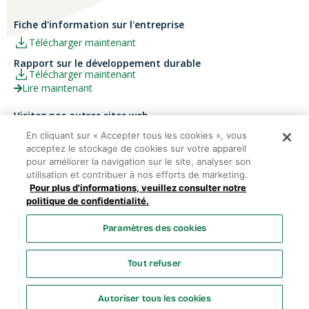
Fiche d'information sur l'entreprise
Télécharger maintenant
Rapport sur le développement durable
Télécharger maintenant
Lire maintenant
Visitez nos autres sites web
Carrières
Papier Xerox® Canada
En cliquant sur « Accepter tous les cookies », vous
acceptez le stockage de cookies sur votre appareil
Ariva
Xerox® Paper USA
pour améliorer la navigation sur le site, analyser son
utilisation et contribuer à nos efforts de marketing.
Pour plus d'informations, veuillez consulter notre
politique de confidentialité.
Domtar Corporation 2025. Tous droits réservés.
Paramètres des cookies
Termes et Conditions
Politique de vie privée
Énoncé sur
l’accessibilité
Accès employés
Liste des cookies
Tout refuser
Paramètres des cookies
Autoriser tous les cookies