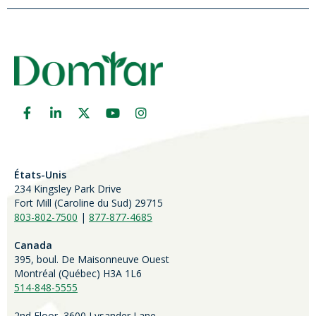
États-Unis
234 Kingsley Park Drive
Fort Mill (
Caroline du Sud)
29715
803-802-7500
|
877-877-4685
Canada
395, boul. De Maisonneuve Ouest
Montréal (Québec) H3A 1L6
514-848-5555
2nd Floor, 3600 Lysander Lane