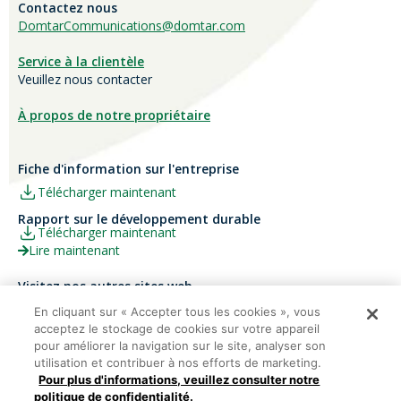
Contactez nous
DomtarCommunications@domtar.com
Service à la clientèle
Veuillez nous contacter
À propos de notre propriétaire
Fiche d'information sur l'entreprise
Télécharger maintenant
Rapport sur le développement durable
Télécharger maintenant
Lire maintenant
Visitez nos autres sites web
Carrières
Papier Xerox® Canada
En cliquant sur « Accepter tous les cookies », vous
acceptez le stockage de cookies sur votre appareil
Ariva
Xerox® Paper USA
pour améliorer la navigation sur le site, analyser son
utilisation et contribuer à nos efforts de marketing.
Pour plus d'informations, veuillez consulter notre
politique de confidentialité.