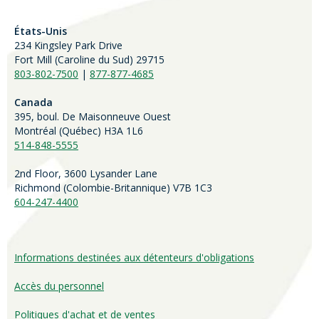
États-Unis
234 Kingsley Park Drive
Fort Mill (
Caroline du Sud)
29715
803-802-7500
|
877-877-4685
Canada
395, boul. De Maisonneuve Ouest
Montréal (Québec) H3A 1L6
514-848-5555
2nd Floor, 3600 Lysander Lane
Richmond (
Colombie-Britannique
) V7B 1C3
604-247-4400
Informations destinées aux détenteurs d'obligations
Accès du personnel
Politiques d'achat et de ventes