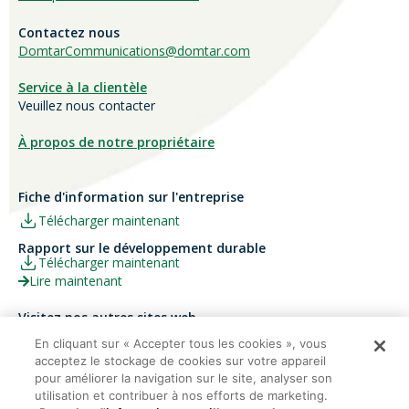
Contactez nous
DomtarCommunications@domtar.com
Service à la clientèle
Veuillez nous contacter
À propos de notre propriétaire
Fiche d'information sur l'entreprise
Télécharger maintenant
Rapport sur le développement durable
Télécharger maintenant
Lire maintenant
Visitez nos autres sites web
Carrières
Papier Xerox® Canada
En cliquant sur « Accepter tous les cookies », vous
acceptez le stockage de cookies sur votre appareil
Ariva
Xerox® Paper USA
pour améliorer la navigation sur le site, analyser son
utilisation et contribuer à nos efforts de marketing.