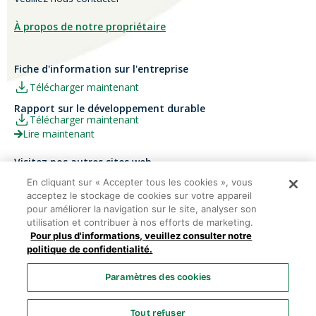
À propos de notre propriétaire
Fiche d'information sur l'entreprise
Télécharger maintenant
Rapport sur le développement durable
Télécharger maintenant
Lire maintenant
Visitez nos autres sites web
Carrières
Papier Xerox® Canada
En cliquant sur « Accepter tous les cookies », vous
acceptez le stockage de cookies sur votre appareil
Ariva
Xerox® Paper USA
pour améliorer la navigation sur le site, analyser son
utilisation et contribuer à nos efforts de marketing.
Pour plus d'informations, veuillez consulter notre
politique de confidentialité.
Domtar Corporation 2025. Tous droits réservés.
Paramètres des cookies
Termes et Conditions
Politique de vie privée
Énoncé sur
l’accessibilité
Accès employés
Liste des cookies
Tout refuser