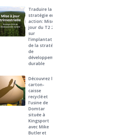
Traduire la
stratégie en
action: Mise à
jour du T2 2026
sur
l’implantation
de la stratégie
de
développement
durable
Découvrez le
carton-
caisse
recyclé et
l’usine de
Domtar
située à
Kingsport
avec Mike
Butler et