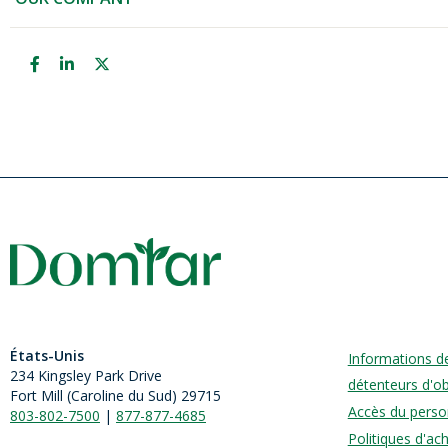
États-Unis
Informations d
234 Kingsley Park Drive
détenteurs d'ob
Fort Mill (
Caroline du Sud)
29715
Accès du perso
803-802-7500
|
877-877-4685
Politiques d'ac