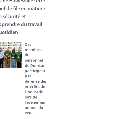
sine Hawesville : être
hef de file en matière
e sécurité et
pprendre du travail
uotidien
Des
membres
du
personnel
de Domtar
participent
à la
défense des
intérêts de
l’industrie
lors de
l’événement
annuel du
PPRC