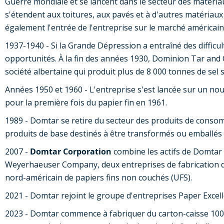
Guerre mondiale et se lancent dans le secteur des matéri
s'étendent aux toitures, aux pavés et à d'autres matériau
également l'entrée de l'entreprise sur le marché américain
1937-1940 - Si la Grande Dépression a entraîné des difficul
opportunités. À la fin des années 1930, Dominion Tar and C
société albertaine qui produit plus de 8 000 tonnes de sel 
Années 1950 et 1960 - L'entreprise s'est lancée sur un n
pour la première fois du papier fin en 1961.
1989 - Domtar se retire du secteur des produits de consom
produits de base destinés à être transformés ou emballés 
2007 -
Domtar Corporation
combine les actifs de Domtar In
Weyerhaeuser Company, deux entreprises de fabrication d
nord-américain de papiers fins non couchés (UFS).
2021 - Domtar rejoint le groupe d'entreprises Paper Excell
2023 - Domtar commence à fabriquer du carton-caisse 100 %