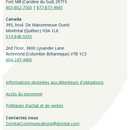
Fort Mill (
Caroline du Sud)
29715
803-802-7500
|
877-877-4685
Canada
395, boul. De Maisonneuve Ouest
Montréal (Québec) H3A 1L6
514-848-5555
2nd Floor, 3600 Lysander Lane
Richmond (
Colombie-Britannique
) V7B 1C3
604-247-4400
Informations destinées aux détenteurs d'obligations
Accès du personnel
Politiques d'achat et de ventes
Contactez nous
DomtarCommunications@domtar.com