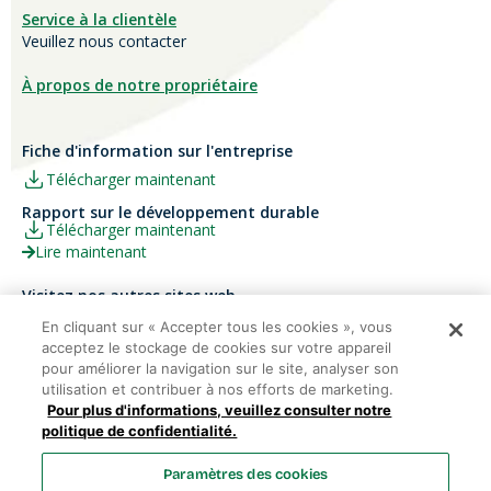
Service à la clientèle
Veuillez nous contacter
À propos de notre propriétaire
Fiche d'information sur l'entreprise
Télécharger maintenant
Rapport sur le développement durable
Télécharger maintenant
Lire maintenant
Visitez nos autres sites web
Carrières
Papier Xerox® Canada
En cliquant sur « Accepter tous les cookies », vous
acceptez le stockage de cookies sur votre appareil
Ariva
Xerox® Paper USA
pour améliorer la navigation sur le site, analyser son
utilisation et contribuer à nos efforts de marketing.
Pour plus d'informations, veuillez consulter notre
politique de confidentialité.
Domtar Corporation 2025. Tous droits réservés.
Paramètres des cookies