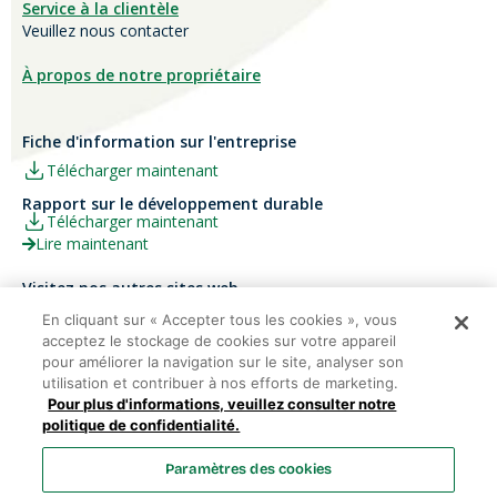
Service à la clientèle
Veuillez nous contacter
À propos de notre propriétaire
Fiche d'information sur l'entreprise
Télécharger maintenant
Rapport sur le développement durable
Télécharger maintenant
Lire maintenant
Visitez nos autres sites web
Carrières
Papier Xerox® Canada
En cliquant sur « Accepter tous les cookies », vous
acceptez le stockage de cookies sur votre appareil
Ariva
Xerox® Paper USA
pour améliorer la navigation sur le site, analyser son
utilisation et contribuer à nos efforts de marketing.
Pour plus d'informations, veuillez consulter notre
politique de confidentialité.
Domtar Corporation 2025. Tous droits réservés.
Paramètres des cookies
Termes et Conditions
Politique de vie privée
Énoncé sur