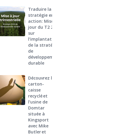
Traduire la
stratégie en
action: Mise à
jour du T2 2026
sur
l’implantation
de la stratégie
de
développement
durable
Découvrez le
carton-
caisse
recyclé et
l’usine de
Domtar
située à
Kingsport
avec Mike
Butler et