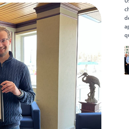
U
c
d
a
q