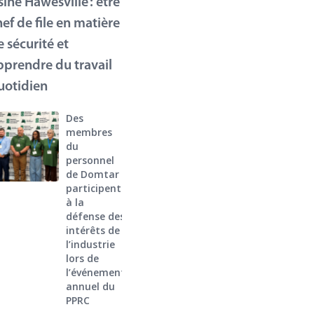
sine Hawesville : être
hef de file en matière
e sécurité et
pprendre du travail
uotidien
Des
membres
du
personnel
de Domtar
participent
à la
défense des
intérêts de
l’industrie
lors de
l’événement
annuel du
PPRC