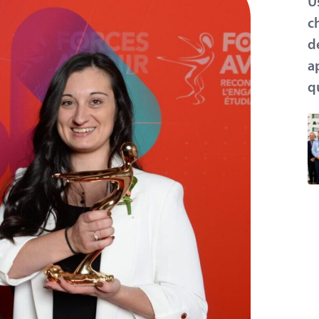
U
c
d
a
q