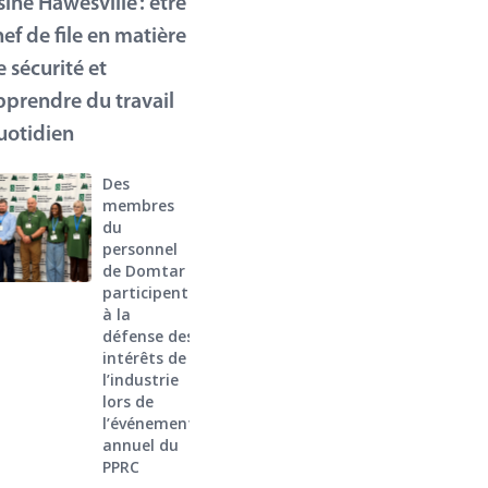
sine Hawesville : être
hef de file en matière
e sécurité et
pprendre du travail
uotidien
Des
membres
du
personnel
de Domtar
participent
à la
défense des
intérêts de
l’industrie
lors de
l’événement
annuel du
PPRC