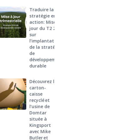
Traduire la
stratégie en
action: Mise à
jour du T2 2026
sur
l’implantation
de la stratégie
de
développement
durable
Découvrez le
carton-
caisse
recyclé et
l’usine de
Domtar
située à
Kingsport
avec Mike
Butler et