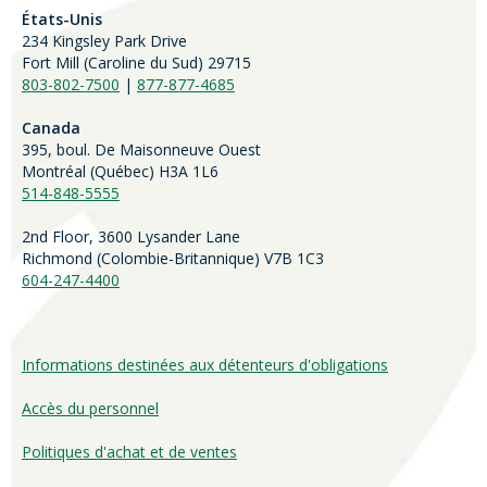
États-Unis
234 Kingsley Park Drive
Fort Mill (
Caroline du Sud)
29715
803-802-7500
|
877-877-4685
Canada
395, boul. De Maisonneuve Ouest
Montréal (Québec) H3A 1L6
514-848-5555
2nd Floor, 3600 Lysander Lane
Richmond (
Colombie-Britannique
) V7B 1C3
604-247-4400
Informations destinées aux détenteurs d'obligations
Accès du personnel
Politiques d'achat et de ventes