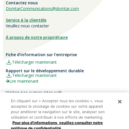
Contactez nous
DomtarCommunications@domtar.com
Service à la clientèle
Veuillez nous contacter
À propos de notre propriétaire
Fiche d'information sur l'entreprise
Télécharger maintenant
Rapport sur le développement durable
Télécharger maintenant
Lire maintenant
Visitez nos autres sites web
Carrières
Papier Xerox® Canada
En cliquant sur « Accepter tous les cookies », vous
acceptez le stockage de cookies sur votre appareil
Ariva
Xerox® Paper USA
pour améliorer la navigation sur le site, analyser son
utilisation et contribuer à nos efforts de marketing.
Pour plus d'informations, veuillez consulter notre
politique de confidentialité.