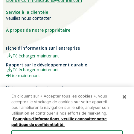
DomtarCommunications@domtar.com
Service à la clientèle
Veuillez nous contacter
À propos de notre propriétaire
Fiche d'information sur l'entreprise
Télécharger maintenant
Rapport sur le développement durable
Télécharger maintenant
Lire maintenant
Visitez nos autres sites web
Carrières
Papier Xerox® Canada
En cliquant sur « Accepter tous les cookies », vous
acceptez le stockage de cookies sur votre appareil
Ariva
Xerox® Paper USA
pour améliorer la navigation sur le site, analyser son
utilisation et contribuer à nos efforts de marketing.
Pour plus d'informations, veuillez consulter notre
politique de confidentialité.