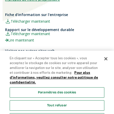
Fiche d'information sur l'entreprise
Télécharger maintenant
Rapport sur le développement durable
Télécharger maintenant
Lire maintenant
Visitez nos autres sites web
Carrières
Papier Xerox® Canada
En cliquant sur « Accepter tous les cookies », vous
acceptez le stockage de cookies sur votre appareil pour
Ariva
Xerox® Paper USA
améliorer la navigation sur le site, analyser son utilisation
et contribuer à nos efforts de marketing.
Pour plus
d'informations, veuillez consulter notre politique de
confidentialité.
Domtar Corporation 2025. Tous droits réservés.
Paramètres des cookies
Termes et Conditions
Politique de vie privée
Énoncé sur
l’accessibilité
Accès employés
Liste des cookies
Tout refuser