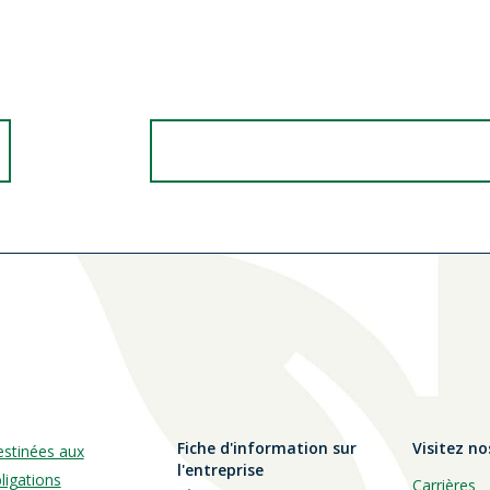
nte,
Lisez des nouvelles et des histoires in
papier.
Lisez nos histoires inspirantes
Fiche d'information sur
Visitez no
estinées aux
l'entreprise
ligations
Carrières