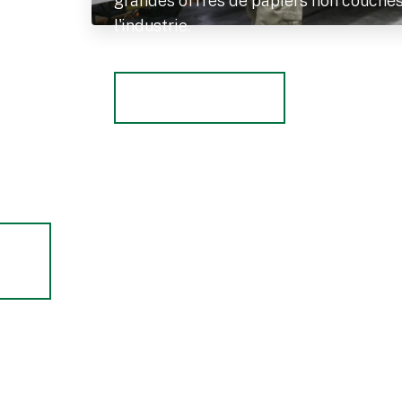
grandes offres de papiers non couché
l'industrie.
En savoir plus
 un
Bibliothèque Paper Insights