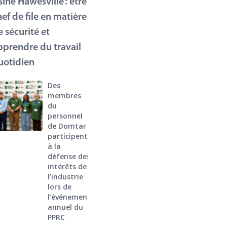
sine Hawesville : être
hef de file en matière
e sécurité et
pprendre du travail
uotidien
Des
membres
du
personnel
de Domtar
participent
à la
défense des
intérêts de
l’industrie
lors de
l’événement
annuel du
PPRC