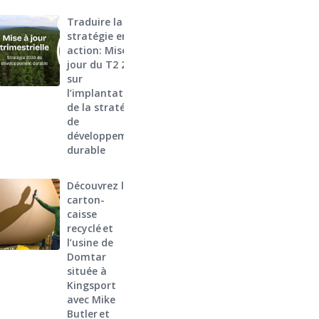
Traduire la
stratégie en
action: Mise à
jour du T2 2026
sur
l’implantation
de la stratégie
de
développement
durable
Découvrez le
carton-
caisse
recyclé et
l’usine de
Domtar
située à
Kingsport
avec Mike
Butler et