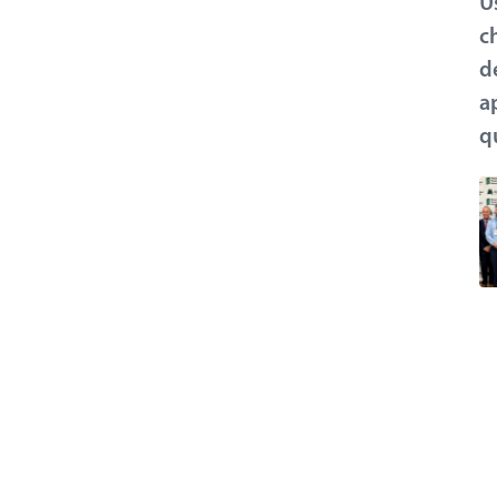
U
c
d
a
q