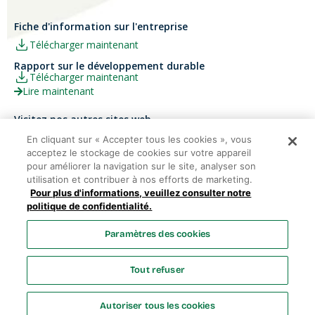
Fiche d'information sur l'entreprise
Télécharger maintenant
Rapport sur le développement durable
Télécharger maintenant
Lire maintenant
Visitez nos autres sites web
Carrières
Papier Xerox® Canada
En cliquant sur « Accepter tous les cookies », vous
acceptez le stockage de cookies sur votre appareil
Ariva
Xerox® Paper USA
pour améliorer la navigation sur le site, analyser son
utilisation et contribuer à nos efforts de marketing.
Pour plus d'informations, veuillez consulter notre
politique de confidentialité.
Domtar Corporation 2025. Tous droits réservés.
Paramètres des cookies
Termes et Conditions
Politique de vie privée
Énoncé sur
l’accessibilité
Accès employés
Liste des cookies
Tout refuser
Paramètres des cookies
Autoriser tous les cookies