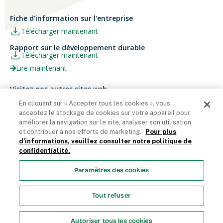
Fiche d'information sur l'entreprise
Télécharger maintenant
Rapport sur le développement durable
Télécharger maintenant
Lire maintenant
Visitez nos autres sites web
Carrières
Papier Xerox® Canada
En cliquant sur « Accepter tous les cookies », vous
acceptez le stockage de cookies sur votre appareil pour
Ariva
Xerox® Paper USA
améliorer la navigation sur le site, analyser son utilisation
et contribuer à nos efforts de marketing.
Pour plus
d'informations, veuillez consulter notre politique de
confidentialité.
Domtar Corporation 2025. Tous droits réservés.
Paramètres des cookies
Termes et Conditions
Politique de vie privée
Énoncé sur
l’accessibilité
Accès employés
Liste des cookies
Tout refuser
Paramètres des cookies
Autoriser tous les cookies