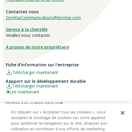
Contactez nous
DomtarCommunications@domtar.com
Service à la clientèle
Veuillez nous contacter
À propos de notre propriétaire
Fiche d'information sur l'entreprise
Télécharger maintenant
Rapport sur le développement durable
Télécharger maintenant
Lire maintenant
Visitez nos autres sites web
Carrières
Papier Xerox® Canada
En cliquant sur « Accepter tous les cookies », vous
acceptez le stockage de cookies sur votre appareil
Ariva
Xerox® Paper USA
pour améliorer la navigation sur le site, analyser son
utilisation et contribuer à nos efforts de marketing.