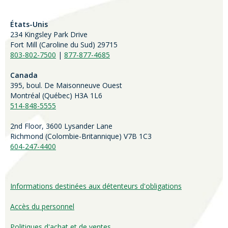
États-Unis
234 Kingsley Park Drive
Fort Mill (
Caroline du Sud)
29715
803-802-7500
|
877-877-4685
Canada
395, boul. De Maisonneuve Ouest
Montréal (Québec) H3A 1L6
514-848-5555
2nd Floor, 3600 Lysander Lane
Richmond (
Colombie-Britannique
) V7B 1C3
604-247-4400
Informations destinées aux détenteurs d'obligations
Accès du personnel
Politiques d'achat et de ventes