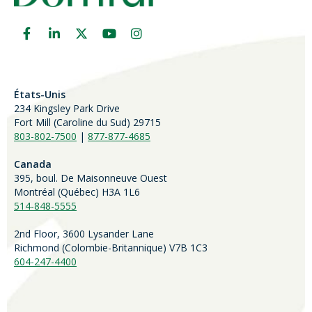
États-Unis
234 Kingsley Park Drive
Fort Mill (
Caroline du Sud)
29715
803-802-7500
|
877-877-4685
Canada
395, boul. De Maisonneuve Ouest
Montréal (Québec) H3A 1L6
514-848-5555
2nd Floor, 3600 Lysander Lane
Richmond (
Colombie-Britannique
) V7B 1C3
604-247-4400