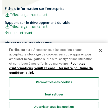
Fiche d'information sur l'entreprise
Télécharger maintenant
Rapport sur le développement durable
Télécharger maintenant
Lire maintenant
Visitez nos autres sites web
Carrières
Papier Xerox® Canada
En cliquant sur « Accepter tous les cookies », vous
Ariva
Xerox® Paper USA
acceptez le stockage de cookies sur votre appareil pour
améliorer la navigation sur le site, analyser son utilisation
et contribuer à nos efforts de marketing.
Pour plus
d'informations, veuillez consulter notre politique de
confidentialité.
Domtar Corporation 2025. Tous droits réservés.
Paramètres des cookies
Termes et Conditions
Politique de vie privée
Énoncé sur
l’accessibilité
Accès employés
Liste des cookies
Tout refuser
Paramètres des cookies
Autoriser tous les cookies