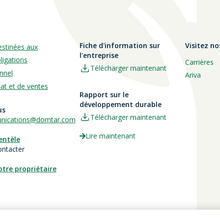
Fiche d'information sur
Visitez no
estinées aux
l'entreprise
ligations
Carrières
Télécharger maintenant
nnel
Ariva
hat et de ventes
Rapport sur le
développement durable
us
Télécharger maintenant
ications@domtar.com
Lire maintenant
ientèle
ontacter
otre propriétaire