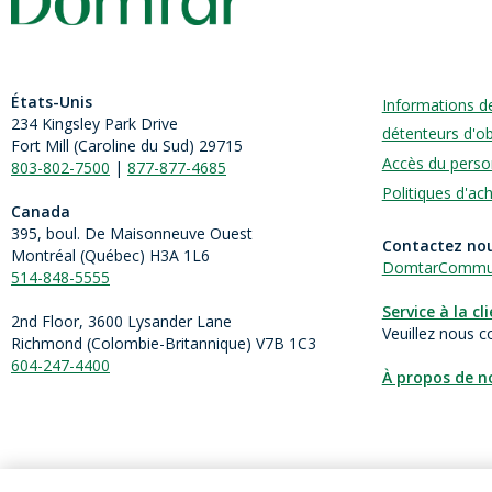
États-Unis
Informations d
234 Kingsley Park Drive
détenteurs d'ob
Fort Mill (
Caroline du Sud)
29715
Accès du perso
803-802-7500
|
877-877-4685
Politiques d'ac
Canada
395, boul. De Maisonneuve Ouest
Contactez no
Montréal (Québec) H3A 1L6
DomtarCommun
514-848-5555
Service à la cl
2nd Floor, 3600 Lysander Lane
Veuillez nous c
Richmond (
Colombie-Britannique
) V7B 1C3
604-247-4400
À propos de n