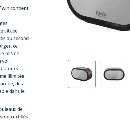
Twin contient
rges
te située
ccès au second
arger, ce
re mis en
 vol.
ributeurs
e illimitée
marque, des
able dans le
rouleaux de
ont certifiés