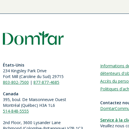
États-Unis
Informations d
234 Kingsley Park Drive
détenteurs d'ob
Fort Mill (
Caroline du Sud)
29715
Accès du perso
803-802-7500
|
877-877-4685
Politiques d'ac
Canada
395, boul. De Maisonneuve Ouest
Contactez no
Montréal (Québec) H3A 1L6
DomtarCommun
514-848-5555
Service à la cl
2nd Floor, 3600 Lysander Lane
Veuillez nous c
Richmond (
Colombie-Britannique
) V7B 1C3