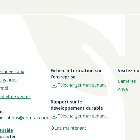
Fiche d'information sur
Visitez no
estinées aux
l'entreprise
ligations
Carrières
Télécharger maintenant
nnel
Ariva
hat et de ventes
Rapport sur le
développement durable
us
Télécharger maintenant
ications@domtar.com
Lire maintenant
ientèle
ontacter