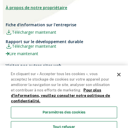
À propos de notre propriétaire
Fiche d'information sur l'entreprise
Télécharger maintenant
Rapport sur le développement durable
Télécharger maintenant
Lire maintenant
Visitez nos autres sites web
Carrières
Papier Xerox® Canada
En cliquant sur « Accepter tous les cookies », vous
Ariva
Xerox® Paper USA
acceptez le stockage de cookies sur votre appareil pour
améliorer la navigation sur le site, analyser son utilisation
et contribuer à nos efforts de marketing.
Pour plus
d'informations, veuillez consulter notre politique de
confidentialité.
Domtar Corporation 2025. Tous droits réservés.
Paramètres des cookies
Termes et Conditions
Politique de vie privée
Énoncé sur
l’accessibilité
Accès employés
Liste des cookies
Tout refuser