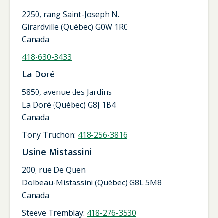
2250, rang Saint-Joseph N.
Girardville (Québec) G0W 1R0
Canada
418-630-3433
La Doré
5850, avenue des Jardins
La Doré (Québec) G8J 1B4
Canada
Tony Truchon:
418-256-3816
Usine Mistassini
200, rue De Quen
Dolbeau-Mistassini (Québec) G8L 5M8
Canada
Steeve Tremblay:
418-276-3530