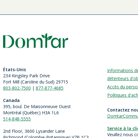
États-Unis
Informations d
234 Kingsley Park Drive
détenteurs d'ob
Fort Mill (
Caroline du Sud)
29715
Accès du perso
803-802-7500
|
877-877-4685
Politiques d'ac
Canada
395, boul. De Maisonneuve Ouest
Contactez no
Montréal (Québec) H3A 1L6
DomtarCommun
514-848-5555
Service à la cl
2nd Floor, 3600 Lysander Lane
Veuillez nous c
Richmond (
Colombie-Britannique
) V7B 1C3