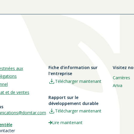
Fiche d'information sur
Visitez no
estinées aux
l'entreprise
ligations
Carrières
Télécharger maintenant
nnel
Ariva
hat et de ventes
Rapport sur le
développement durable
us
Télécharger maintenant
ications@domtar.com
Lire maintenant
ientèle
ontacter