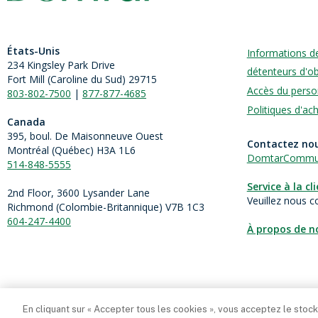
États-Unis
Informations d
234 Kingsley Park Drive
détenteurs d'ob
Fort Mill (
Caroline du Sud)
29715
Accès du perso
803-802-7500
|
877-877-4685
Politiques d'ac
Canada
395, boul. De Maisonneuve Ouest
Contactez no
Montréal (Québec) H3A 1L6
DomtarCommun
514-848-5555
Service à la cl
2nd Floor, 3600 Lysander Lane
Veuillez nous c
Richmond (
Colombie-Britannique
) V7B 1C3
604-247-4400
À propos de n
En cliquant sur « Accepter tous les cookies », vous acceptez le stoc