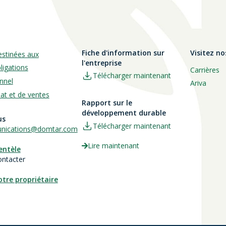
Fiche d'information sur
Visitez no
estinées aux
l'entreprise
ligations
Carrières
Télécharger maintenant
nnel
Ariva
hat et de ventes
Rapport sur le
développement durable
us
Télécharger maintenant
ications@domtar.com
Lire maintenant
ientèle
ontacter
otre propriétaire