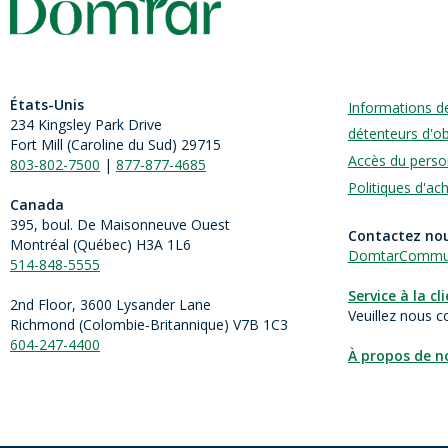
États-Unis
Informations d
234 Kingsley Park Drive
détenteurs d'ob
Fort Mill (
Caroline du Sud)
29715
Accès du perso
803-802-7500
|
877-877-4685
Politiques d'ac
Canada
395, boul. De Maisonneuve Ouest
Contactez no
Montréal (Québec) H3A 1L6
DomtarCommun
514-848-5555
Service à la cl
2nd Floor, 3600 Lysander Lane
Veuillez nous c
Richmond (
Colombie-Britannique
) V7B 1C3
604-247-4400
À propos de n