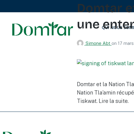
Domtar et
une enten
QUI NOUS SOM
Simone Abt
on
17 mar
Domtar et la Nation Tla’
Nation Tla’amin récupér
Tiskwat. Lire la suite.