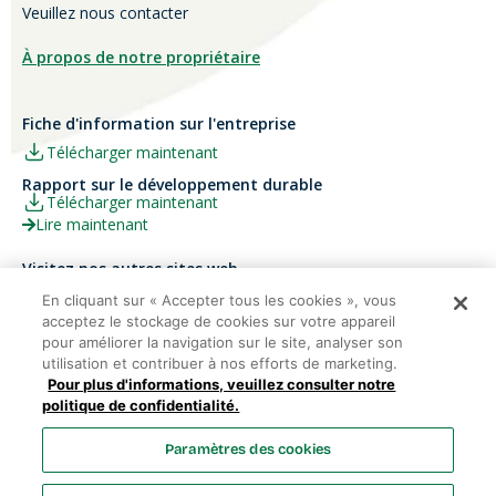
Veuillez nous contacter
À propos de notre propriétaire
Fiche d'information sur l'entreprise
Télécharger maintenant
Rapport sur le développement durable
Télécharger maintenant
Lire maintenant
Visitez nos autres sites web
Carrières
Papier Xerox® Canada
En cliquant sur « Accepter tous les cookies », vous
acceptez le stockage de cookies sur votre appareil
Ariva
Xerox® Paper USA
pour améliorer la navigation sur le site, analyser son
utilisation et contribuer à nos efforts de marketing.
Pour plus d'informations, veuillez consulter notre
politique de confidentialité.
Domtar Corporation 2025. Tous droits réservés.
Paramètres des cookies
Termes et Conditions
Politique de vie privée
Énoncé sur