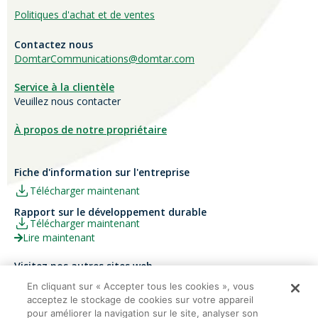
Politiques d'achat et de ventes
Contactez nous
DomtarCommunications@domtar.com
Service à la clientèle
Veuillez nous contacter
À propos de notre propriétaire
Fiche d'information sur l'entreprise
Télécharger maintenant
Rapport sur le développement durable
Télécharger maintenant
Lire maintenant
Visitez nos autres sites web
Carrières
Papier Xerox® Canada
En cliquant sur « Accepter tous les cookies », vous
acceptez le stockage de cookies sur votre appareil
Ariva
Xerox® Paper USA
pour améliorer la navigation sur le site, analyser son