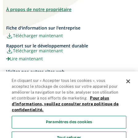
À propos de notre propriétaire
Fiche d'information sur l'entreprise
Télécharger maintenant
Rapport sur le développement durable
Télécharger maintenant
Lire maintenant
Visitez nos autres sites web
Carrières
Papier Xerox® Canada
En cliquant sur « Accepter tous les cookies », vous
Ariva
Xerox® Paper USA
acceptez le stockage de cookies sur votre appareil pour
améliorer la navigation sur le site, analyser son utilisation
et contribuer à nos efforts de marketing.
Pour plus
d'informations, veuillez consulter notre politique de
confidentialité.
Domtar Corporation 2025. Tous droits réservés.
Paramètres des cookies
Termes et Conditions
Politique de vie privée
Énoncé sur
l’accessibilité
Accès employés
Liste des cookies
Tout refuser