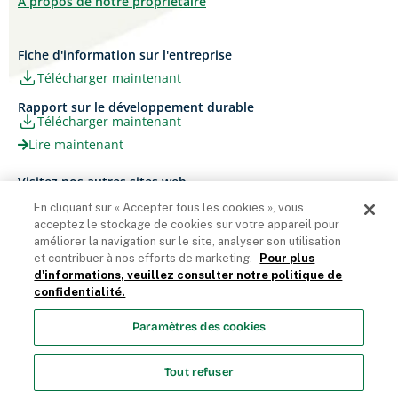
À propos de notre propriétaire
Fiche d'information sur l'entreprise
Télécharger maintenant
Rapport sur le développement durable
Télécharger maintenant
Lire maintenant
Visitez nos autres sites web
Carrières
Papier Xerox® Canada
En cliquant sur « Accepter tous les cookies », vous
Ariva
Xerox® Paper USA
acceptez le stockage de cookies sur votre appareil pour
améliorer la navigation sur le site, analyser son utilisation
et contribuer à nos efforts de marketing.
Pour plus
d'informations, veuillez consulter notre politique de
confidentialité.
Domtar Corporation 2025. Tous droits réservés.
Paramètres des cookies
Termes et Conditions
Politique de vie privée
Énoncé sur
l’accessibilité
Accès employés
Liste des cookies
Tout refuser