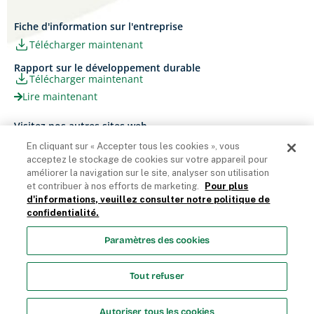
Fiche d'information sur l'entreprise
Télécharger maintenant
Rapport sur le développement durable
Télécharger maintenant
Lire maintenant
Visitez nos autres sites web
Carrières
Papier Xerox® Canada
En cliquant sur « Accepter tous les cookies », vous
acceptez le stockage de cookies sur votre appareil pour
Ariva
Xerox® Paper USA
améliorer la navigation sur le site, analyser son utilisation
et contribuer à nos efforts de marketing.
Pour plus
d'informations, veuillez consulter notre politique de
confidentialité.
Domtar Corporation 2025. Tous droits réservés.
Paramètres des cookies
Termes et Conditions
Politique de vie privée
Énoncé sur
l’accessibilité
Accès employés
Liste des cookies
Tout refuser
Paramètres des cookies
Autoriser tous les cookies