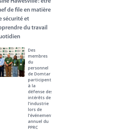
sine Hawesville : être
hef de file en matière
e sécurité et
pprendre du travail
uotidien
Des
membres
du
personnel
de Domtar
participent
à la
défense des
intérêts de
l’industrie
lors de
l’événement
annuel du
PPRC