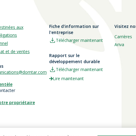
Fiche d'information sur
Visitez no
estinées aux
l'entreprise
ligations
Carrières
Télécharger maintenant
nnel
Ariva
hat et de ventes
Rapport sur le
développement durable
us
Télécharger maintenant
ications@domtar.com
Lire maintenant
ientèle
ontacter
otre propriétaire