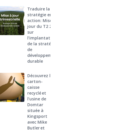
Traduire la
stratégie en
action: Mise à
jour du T2 2026
sur
l’implantation
de la stratégie
de
développement
durable
Découvrez le
carton-
caisse
recyclé et
l’usine de
Domtar
située à
Kingsport
avec Mike
Butler et