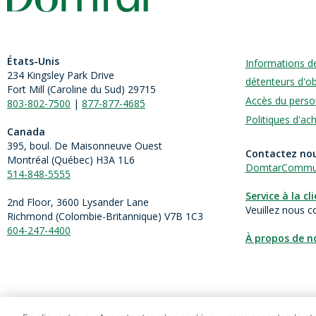
États-Unis
Informations d
234 Kingsley Park Drive
détenteurs d'ob
Fort Mill (
Caroline du Sud)
29715
Accès du perso
803-802-7500
|
877-877-4685
Politiques d'ac
Canada
395, boul. De Maisonneuve Ouest
Contactez no
Montréal (Québec) H3A 1L6
DomtarCommun
514-848-5555
Service à la cl
2nd Floor, 3600 Lysander Lane
Veuillez nous c
Richmond (
Colombie-Britannique
) V7B 1C3
604-247-4400
À propos de n