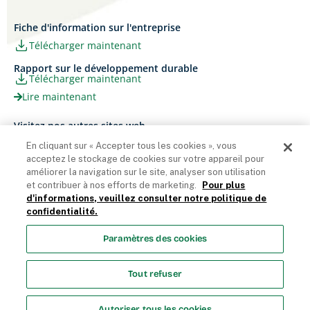
Fiche d'information sur l'entreprise
Télécharger maintenant
Rapport sur le développement durable
Télécharger maintenant
Lire maintenant
Visitez nos autres sites web
Carrières
Papier Xerox® Canada
En cliquant sur « Accepter tous les cookies », vous
acceptez le stockage de cookies sur votre appareil pour
Ariva
Xerox® Paper USA
améliorer la navigation sur le site, analyser son utilisation
et contribuer à nos efforts de marketing.
Pour plus
d'informations, veuillez consulter notre politique de
confidentialité.
Domtar Corporation 2025. Tous droits réservés.
Paramètres des cookies
Termes et Conditions
Politique de vie privée
Énoncé sur
l’accessibilité
Accès employés
Liste des cookies
Tout refuser
Paramètres des cookies
Autoriser tous les cookies