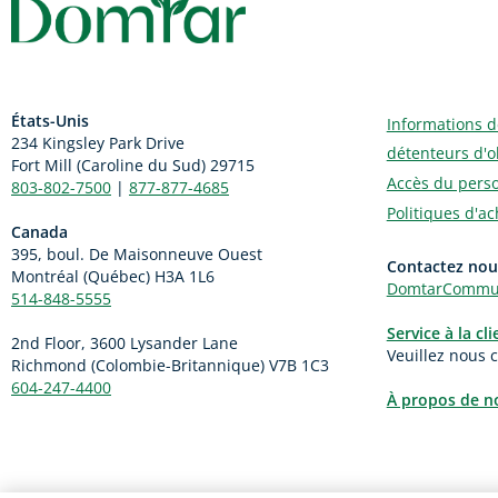
États-Unis
Informations d
234 Kingsley Park Drive
détenteurs d'o
Fort Mill (
Caroline du Sud)
29715
Accès du pers
803-802-7500
|
877-877-4685
Politiques d'ac
Canada
395, boul. De Maisonneuve Ouest
Contactez nou
Montréal (Québec) H3A 1L6
DomtarCommun
514-848-5555
Service à la cl
2nd Floor, 3600 Lysander Lane
Veuillez nous 
Richmond (
Colombie-Britannique
) V7B 1C3
604-247-4400
À propos de no