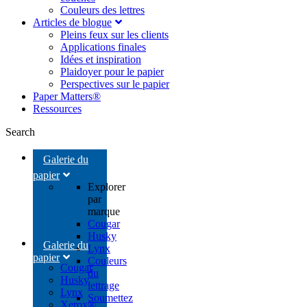
Couleurs des lettres
Articles de blogue
Pleins feux sur les clients
Applications finales
Idées et inspiration
Plaidoyer pour le papier
Perspectives sur le papier
Paper Matters®
Ressources
Search
Galerie du
papier
Explorer
par
marque
Cougar
Husky
Galerie du
Lynx
papier
Couleurs
Cougar
du
Husky
lettrage
Lynx
Soumettez
Xerox®