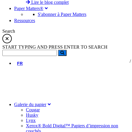
Lire le blog complet
Paper Matters®
S'abonner à Paper Matters
Ressources
Search
START TYPING AND PRESS ENTER TO SEARCH
FR
Galerie du papier
Cougar
Husky
Lynx
Xerox® Bold Digital™ Papiers d’impression non
couchés