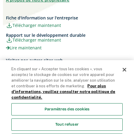
Fiche d'information sur l'entreprise
Télécharger maintenant
Rapport sur le développement durable
Télécharger maintenant
Lire maintenant
Visitez nos autres sites web
Carrières
Papier Xerox® Canada
En cliquant sur « Accepter tous les cookies », vous
Ariva
Xerox® Paper USA
acceptez le stockage de cookies sur votre appareil pour
améliorer la navigation sur le site, analyser son utilisation
et contribuer à nos efforts de marketing.
Pour plus
d'informations, veuillez consulter notre politique de
confidentialité.
Domtar Corporation 2025. Tous droits réservés.
Paramètres des cookies
Termes et Conditions
Politique de vie privée
Énoncé sur
l’accessibilité
Accès employés
Liste des cookies
Tout refuser